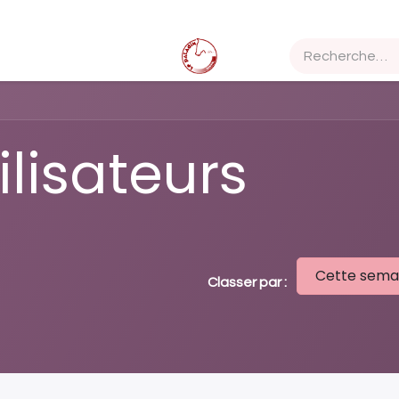
ices
Stages
Nos installations
Nos chevaux et poneys
ilisateurs
Cette sema
Classer par :