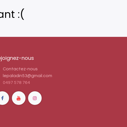
nt :(
ejoignez-nous
Contactez-nous
lepaladin53@gmail.com
0497 578 764